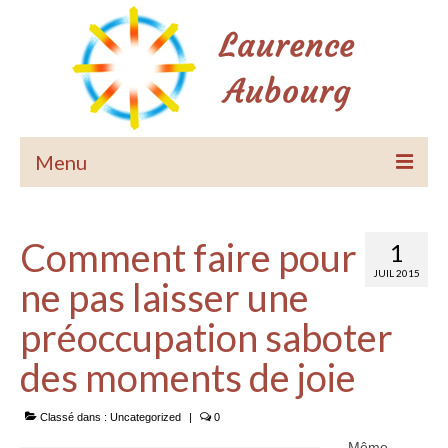
Menu
Accueil
Comment faire pour
1
Le Pardon de Soi
JUIL 2015
ne pas laisser une
Méditations guidées
préoccupation saboter
Accompagnements
des moments de joie
Equilibrage habitat
Classé dans :
Uncategorized
|
0
Les Accords Toltèques
Même