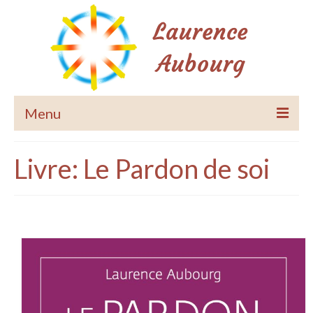
Menu
Accueil
Livre: Le Pardon de soi
Le Pardon de Soi
Méditations guidées
Accompagnements
Equilibrage habitat
Les Accords Toltèques