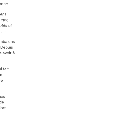
tionne …
gens,
uger,
oble et
… »
imbalons
 Depuis
s avoir à
 fait
me
re
nos
 de
ors ,