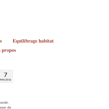
s
Equilibrage habitat
 propos
7
MAI 2016
andir,
asser de