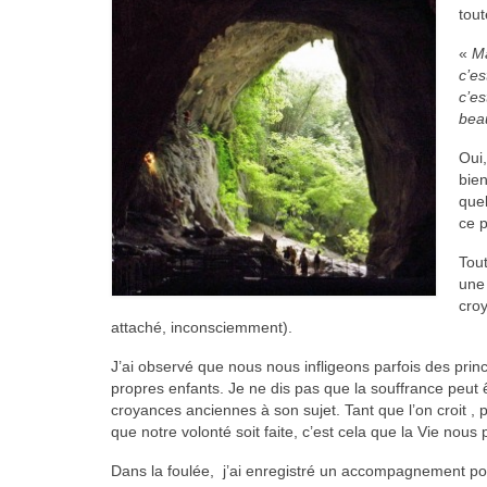
tout
«
Ma
c’es
c’es
beau
Oui
bie
quel
ce 
Tout
une
croy
attaché, inconsciemment).
J’ai observé que nous nous infligeons parfois des pr
propres enfants. Je ne dis pas que la souffrance peut
croyances anciennes à son sujet. Tant que l’on croit ,
que notre volonté soit faite, c’est cela que la Vie nous
Dans la foulée, j’ai enregistré un accompagnement po