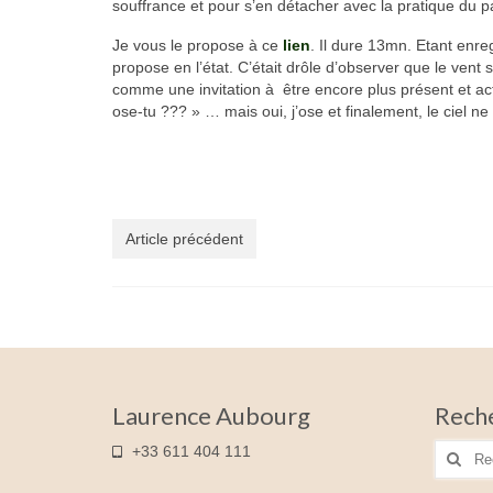
souffrance et pour s’en détacher avec la pratique du p
Je vous le propose à ce
lien
. Il dure 13mn. Etant enre
propose en l’état. C’était drôle d’observer que le vent
comme une invitation à être encore plus présent et ac
ose-tu ??? » … mais oui, j’ose et finalement, le ciel n
Article précédent
Laurence Aubourg
Reche
Recher
+33 611 404 111
: