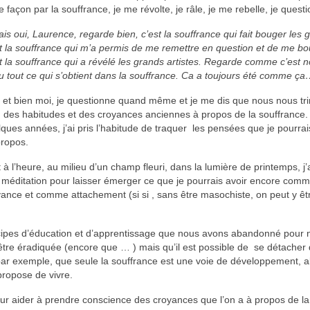
e façon par la souffrance, je me révolte, je râle, je me rebelle, je ques
is oui, Laurence, regarde bien, c’est la souffrance qui fait bouger les 
t la souffrance qui m’a permis de me remettre en question et de me bo
t la souffrance qui a révélé les grands artistes. Regarde comme c’est n
 tout ce qui s’obtient dans la souffrance. Ca a toujours été comme ça
, et bien moi, je questionne quand même et je me dis que nous nous tr
n des habitudes et des croyances anciennes à propos de la souffrance.
ques années, j’ai pris l’habitude de traquer les pensées que je pourrai
propos.
 à l’heure, au milieu d’un champ fleuri, dans la lumière de printemps, j’ai
 méditation pour laisser émerger ce que je pourrais avoir encore com
ance et comme attachement (si si , sans être masochiste, on peut y êt
incipes d’éducation et d’apprentissage que nous avons abandonné pour 
 être éradiquée (encore que … ) mais qu’il est possible de se détacher
 par exemple, que seule la souffrance est une voie de développement, al
 propose de vivre.
ur aider à prendre conscience des croyances que l’on a à propos de la