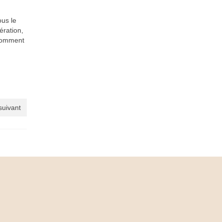
ous le
ération,
 comment
 suivant