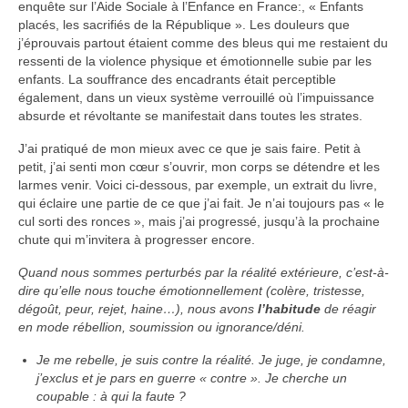
enquête sur l’Aide Sociale à l’Enfance en France:, « Enfants
placés, les sacrifiés de la République ». Les douleurs que
j’éprouvais partout étaient comme des bleus qui me restaient du
ressenti de la violence physique et émotionnelle subie par les
enfants. La souffrance des encadrants était perceptible
également, dans un vieux système verrouillé où l’impuissance
absurde et révoltante se manifestait dans toutes les strates.
J’ai pratiqué de mon mieux avec ce que je sais faire. Petit à
petit, j’ai senti mon cœur s’ouvrir, mon corps se détendre et les
larmes venir. Voici ci-dessous, par exemple, un extrait du livre,
qui éclaire une partie de ce que j’ai fait. Je n’ai toujours pas « le
cul sorti des ronces », mais j’ai progressé, jusqu’à la prochaine
chute qui m’invitera à progresser encore.
Quand nous sommes perturbés par la réalité extérieure, c’est-à-
dire qu’elle nous touche émotionnellement (colère, tristesse,
dégoût, peur, rejet, haine…), nous avons
l’habitude
de réagir
en mode rébellion, soumission ou ignorance/déni.
Je me rebelle, je suis contre la réalité. Je juge, je condamne,
j’exclus et je pars en guerre « contre ». Je cherche un
coupable : à qui la faute ?