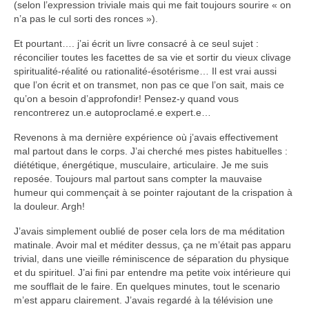
(selon l’expression triviale mais qui me fait toujours sourire « on
n’a pas le cul sorti des ronces »).
Et pourtant…. j’ai écrit un livre consacré à ce seul sujet :
réconcilier toutes les facettes de sa vie et sortir du vieux clivage
spiritualité-réalité ou rationalité-ésotérisme… Il est vrai aussi
que l’on écrit et on transmet, non pas ce que l’on sait, mais ce
qu’on a besoin d’approfondir! Pensez-y quand vous
rencontrerez un.e autoproclamé.e expert.e…
Revenons à ma dernière expérience où j’avais effectivement
mal partout dans le corps. J’ai cherché mes pistes habituelles :
diététique, énergétique, musculaire, articulaire. Je me suis
reposée. Toujours mal partout sans compter la mauvaise
humeur qui commençait à se pointer rajoutant de la crispation à
la douleur. Argh!
J’avais simplement oublié de poser cela lors de ma méditation
matinale. Avoir mal et méditer dessus, ça ne m’était pas apparu
trivial, dans une vieille réminiscence de séparation du physique
et du spirituel. J’ai fini par entendre ma petite voix intérieure qui
me soufflait de le faire. En quelques minutes, tout le scenario
m’est apparu clairement. J’avais regardé à la télévision une