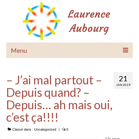
Menu
Accueil
– J’ai mal partout –
21
Le Pardon de Soi
JAN 2019
Depuis quand? –
Méditations guidées
Depuis… ah mais oui,
Accompagnements
c’est ça!!!!
Equilibrage habitat
Classé dans :
Uncategorized
|
0
Les Accords Toltèques
Un jour