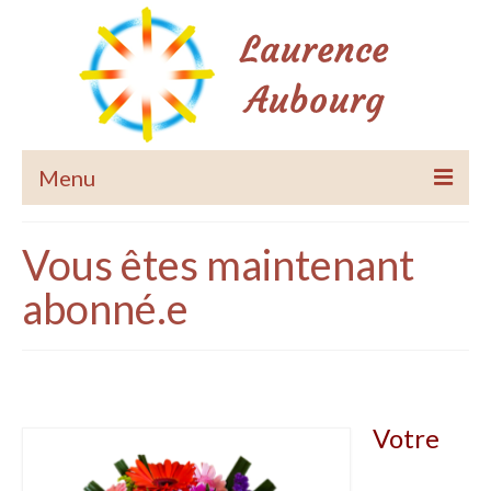
Menu
Accueil
Vous êtes maintenant
Le Pardon de Soi
abonné.e
Méditations guidées
Accompagnements
Equilibrage habitat
Votre
Les Accords Toltèques