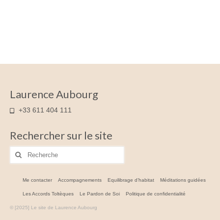
Laurence Aubourg
+33 611 404 111
Rechercher sur le site
Rechercher
:
Me contacter
Accompagnements
Equilibrage d’habitat
Méditations guidées
Les Accords Toltèques
Le Pardon de Soi
Politique de confidentialité
© [2025] Le site de Laurence Aubourg